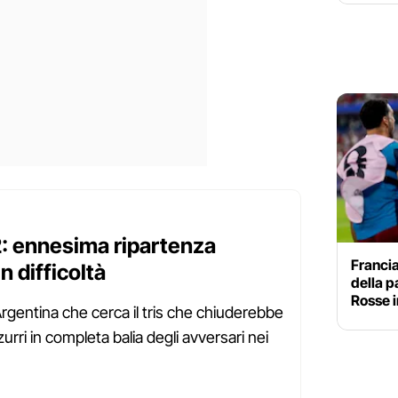
2: ennesima ripartenza
Francia
n difficoltà
della p
Rosse i
l'Argentina che cerca il tris che chiuderebbe
urri in completa balia degli avversari nei