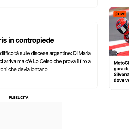
LIVE
tris in contropiede
n difficoltà sulle discese argentine: Di Maria
i arriva ma c'è Lo Celso che prova il tiro a
MotoGP 
gara d
stoni che devìa lontano
Silvers
dove ve