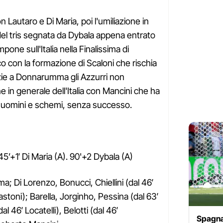
 Lautaro e Di Maria, poi l'umiliazione in
del tris segnata da Dybala appena entrato
pone sull'Italia nella Finalissima di
 con la formazione di Scaloni che rischia
azie a Donnarumma gli Azzurri non
e in generale dell'Italia con Mancini che ha
a uomini e schemi, senza successo.
45’+1′ Di Maria (A). 90'+2 Dybala (A)
 Di Lorenzo, Bonucci, Chiellini (dal 46′
stoni); Barella, Jorginho, Pessina (dal 63′
l 46′ Locatelli), Belotti (dal 46′
Spagna-