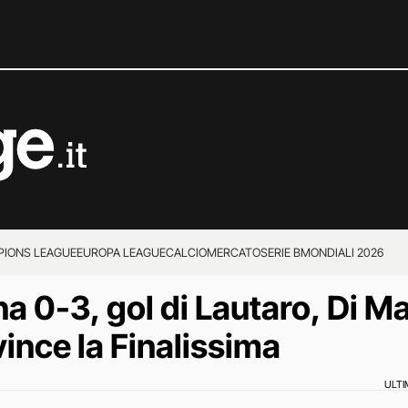
IONS LEAGUE
EUROPA LEAGUE
CALCIOMERCATO
SERIE B
MONDIALI 2026
na 0-3, gol di Lautaro, Di M
vince la Finalissima
ULT