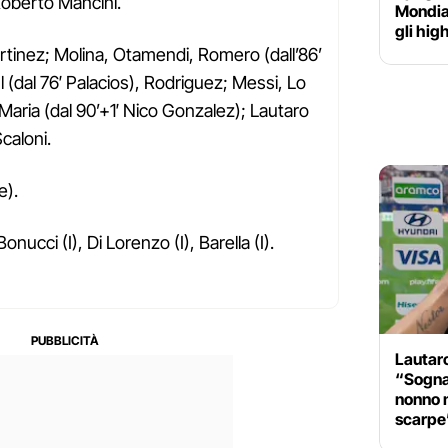
oberto Mancini.
Mondial
gli hig
tinez; Molina, Otamendi, Romero (dall’86’
l (dal 76′ Palacios), Rodriguez; Messi, Lo
 Maria (dal 90’+1′ Nico Gonzalez); Lautaro
Scaloni.
e).
nucci (I), Di Lorenzo (I), Barella (I).
Lautaro
“Sogna
nonno 
scarpe