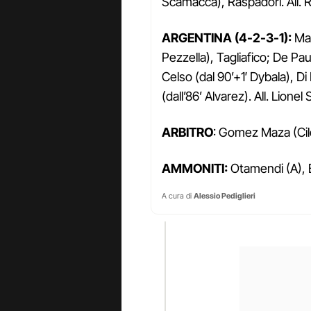
Scamacca), Raspadori. All.
R
ARGENTINA (4-2-3-1):
Mar
Pezzella), Tagliafico; De Pau
Celso (dal 90’+1′ Dybala), Di
(dall’86’ Alvarez). All. Lionel 
ARBITRO
: Gomez Maza (Cil
AMMONITI:
Otamendi (A), Bo
A cura di
Alessio Pediglieri