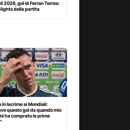
i 2026, gol di Ferran Torres:
hlights della partita
 in lacrime ai Mondiali:
vo questo gol da quando mio
mi ha comprato le prime
”