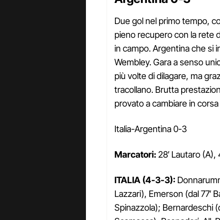
Due gol nel primo tempo, con
pieno recupero con la rete 
in campo. Argentina che si im
Wembley. Gara a senso unico
più volte di dilagare, ma gr
tracollano. Brutta prestazion
provato a cambiare in cors
Italia-Argentina 0-3
Marcatori:
28′ Lautaro (A), 
ITALIA (4-3-3):
Donnarumma;
Lazzari), Emerson (dal 77′ Ba
Spinazzola); Bernardeschi (da