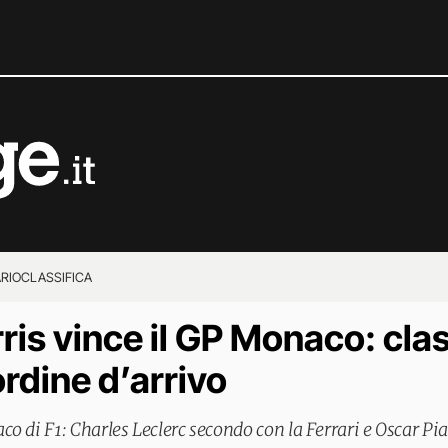
RIO
CLASSIFICA
ris vince il GP Monaco: clas
rdine d’arrivo
o di F1: Charles Leclerc secondo con la Ferrari e Oscar Pia