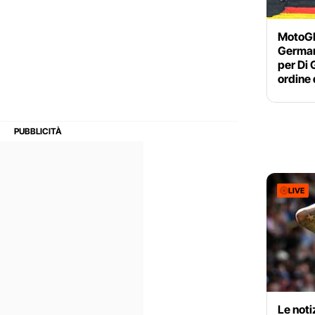
MotoGP
German
per Di 
ordine 
LIVE
Le noti