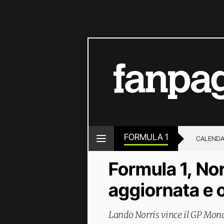
FORMULA 1
CALENDA
Formula 1, Nor
aggiornata e o
Lando Norris vince il GP Monac