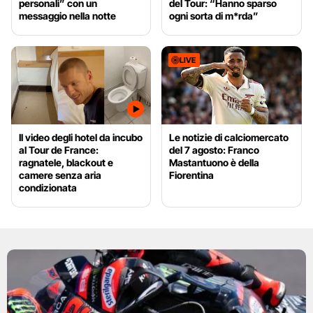
personali” con un
del Tour: “Hanno sparso
messaggio nella notte
ogni sorta di m*rda”
LIVE
Il video degli hotel da incubo
Le notizie di calciomercato
al Tour de France:
del 7 agosto: Franco
ragnatele, blackout e
Mastantuono è della
camere senza aria
Fiorentina
condizionata