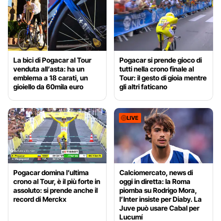
La bici di Pogacar al Tour
Pogacar si prende gioco di
venduta all’asta: ha un
tutti nella crono finale al
emblema a 18 carati, un
Tour: il gesto di gioia mentre
gioiello da 60mila euro
gli altri faticano
LIVE
Pogacar domina l’ultima
Calciomercato, news di
crono al Tour, è il più forte in
oggi in diretta: la Roma
assoluto: si prende anche il
piomba su Rodrigo Mora,
record di Merckx
l’Inter insiste per Diaby. La
Juve può usare Cabal per
Lucumí