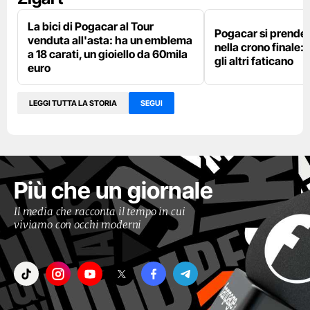
La bici di Pogacar al Tour
Pogacar si prende g
venduta all'asta: ha un emblema
nella crono finale: 
a 18 carati, un gioiello da 60mila
gli altri faticano
euro
LEGGI TUTTA LA STORIA
SEGUI
Più che un giornale
Il media che racconta il tempo in cui
viviamo con occhi moderni