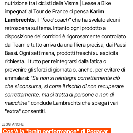
nutrizione tra i ciclisti della Visma | Lease a Bike
impegnati al Tour de France ci pensa
Karim
Lambrechts
, il "
food coach
" che ha svelato alcuni
retroscena sul tema. Intanto ogni prodotto a
disposizione dei corridori è rigorosamente controllato
dal Team e tutto arriva da una filiera precisa, dai Paesi
Bassi. Ogni settimana, prodotti freschi su esplicita
richiesta. Il tutto per reintegrarsi dalla fatica o
prevenire gli sforzi di giornata o, anche, per evitare di
ammalarsi:
"Se non si reintegra correttamente ciò
che si consuma, si corre il rischio di non recuperare
correttamente, ma si tratta di persone e non di
macchine"
conclude Lambrechts che spiega i vari
"extra" consentiti.
LEGGI ANCHE
Cos'è la "brain performance" di Pogacar,