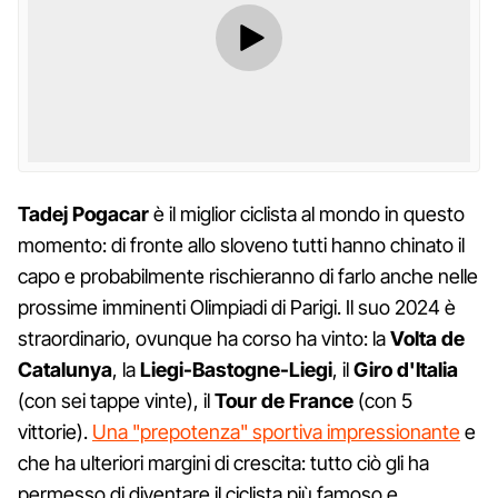
Tadej Pogacar
è il miglior ciclista al mondo in questo
momento: di fronte allo sloveno tutti hanno chinato il
capo e probabilmente rischieranno di farlo anche nelle
prossime imminenti Olimpiadi di Parigi. Il suo 2024 è
straordinario, ovunque ha corso ha vinto: la
Volta de
Catalunya
, la
Liegi-Bastogne-Liegi
, il
Giro d'Italia
(con sei tappe vinte), il
Tour de France
(con 5
vittorie).
Una "prepotenza" sportiva impressionante
e
che ha ulteriori margini di crescita: tutto ciò gli ha
permesso di diventare il ciclista più famoso e