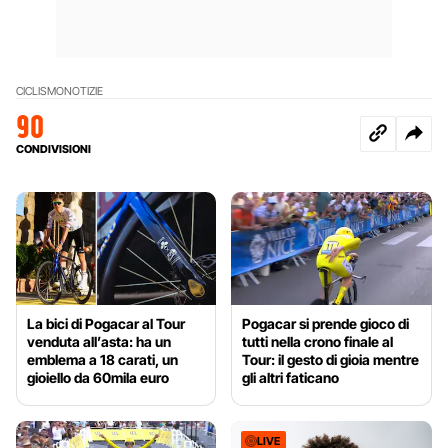
CICLISMO
NOTIZIE
90
CONDIVISIONI
La bici di Pogacar al Tour
Pogacar si prende gioco di
venduta all’asta: ha un
tutti nella crono finale al
emblema a 18 carati, un
Tour: il gesto di gioia mentre
gioiello da 60mila euro
gli altri faticano
LIVE