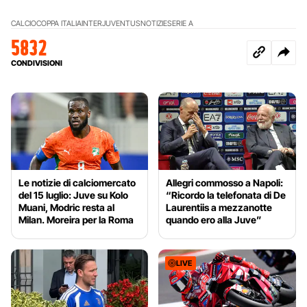
CALCIO
COPPA ITALIA
INTER
JUVENTUS
NOTIZIE
SERIE A
5832
CONDIVISIONI
Le notizie di calciomercato
Allegri commosso a Napoli:
del 15 luglio: Juve su Kolo
“Ricordo la telefonata di De
Muani, Modric resta al
Laurentiis a mezzanotte
Milan. Moreira per la Roma
quando ero alla Juve”
LIVE