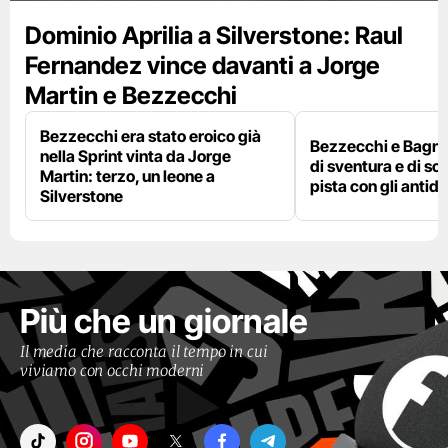
Dominio Aprilia a Silverstone: Raul
Fernandez vince davanti a Jorge
Martin e Bezzecchi
Bezzecchi era stato eroico già
Bezzecchi e Bagna
nella Sprint vinta da Jorge
di sventura e di so
Martin: terzo, un leone a
pista con gli antidol
Silverstone
Più che un giornale
Il media che racconta il tempo in cui
viviamo con occhi moderni