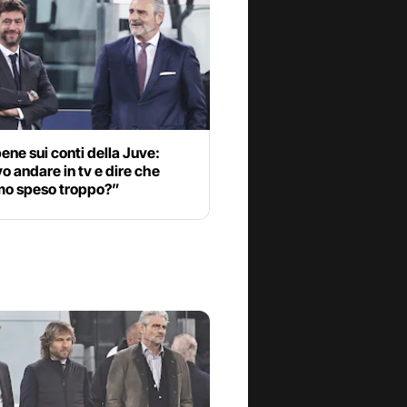
ene sui conti della Juve:
 andare in tv e dire che
o speso troppo?”