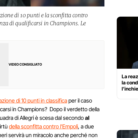
ione di 10 punti e la sconfitta contro
nza di qualificarsi in Champions. Le
VIDEO CONSIGLIATO
La reaz
la con
l’inchi
azione di 10 punti in classifica
per il caso
carsi in Champions? Dopo il verdetto della
quadra di Allegri è scesa dal secondo
al
virtù
della sconfitta contro l'Empoli
, a due
oneri servirà un miracolo anche perché non