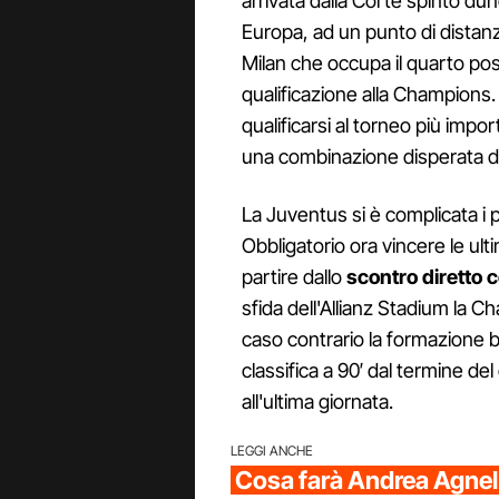
arrivata dalla Corte spinto du
Europa, ad un punto di distanz
Milan che occupa il quarto post
qualificazione alla Champions.
qualificarsi al torneo più imp
una combinazione disperata di r
La Juventus si è complicata i
Obbligatorio ora vincere le ulti
partire dallo
scontro diretto c
sfida dell'Allianz Stadium la 
caso contrario la formazione 
classifica a 90′ dal termine d
all'ultima giornata.
LEGGI ANCHE
Cosa farà Andrea Agnell