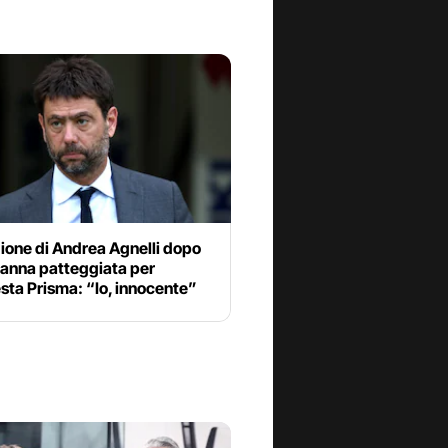
ione di Andrea Agnelli dopo
danna patteggiata per
esta Prisma: “Io, innocente”