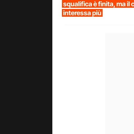
squalifica è finita, ma il 
interessa più