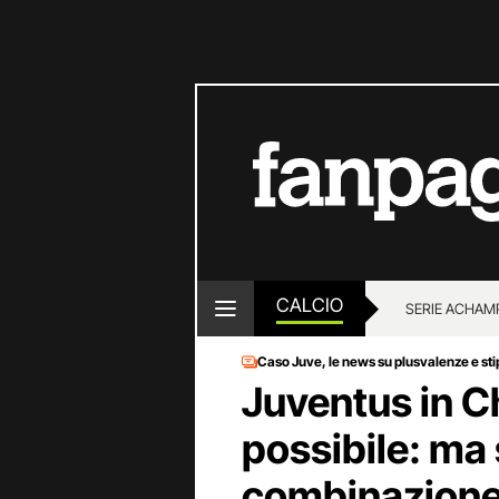
CALCIO
SERIE A
CHAMP
Caso Juve, le news su plusvalenze e st
Juventus in C
possibile: ma
combinazione 