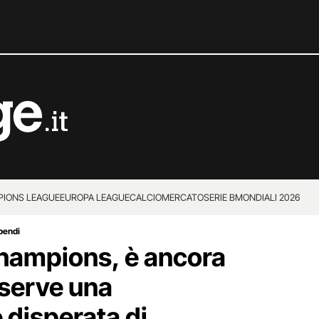
IONS LEAGUE
EUROPA LEAGUE
CALCIOMERCATO
SERIE B
MONDIALI 2026
ipendi
hampions, è ancora
 serve una
disperata di