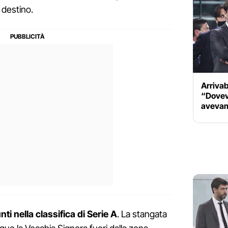
 destino.
Arrivab
“Dovevo
avevam
ti nella classifica di Serie A
. La stangata