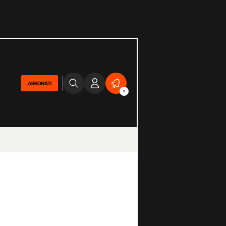
ABBONATI
2