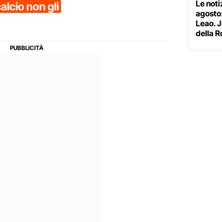
Le noti
calcio non gli
agosto:
Leao. J
della 