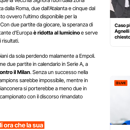
nque la Vecchia Signora fuori dalla zona
a dalla Roma, due dall'Atalanta e cinque dal
o ovvero l'ultimo disponibile per la
 Con due partite da giocare, la speranza di
Caso p
Agnelli
ortante d'Europa
è ridotta al lumicino
e serve
chiesto 
isultati.
 piani da sola perdendo malamente a Empoli.
me due partite in calendario in Serie A, a
ontro il Milan
. Senza un successo nella
Champions sarebbe impossibile, mentre in
LIVE
bianconera si porterebbe a meno due in
el campionato con il discorso rimandato
i ora che la sua