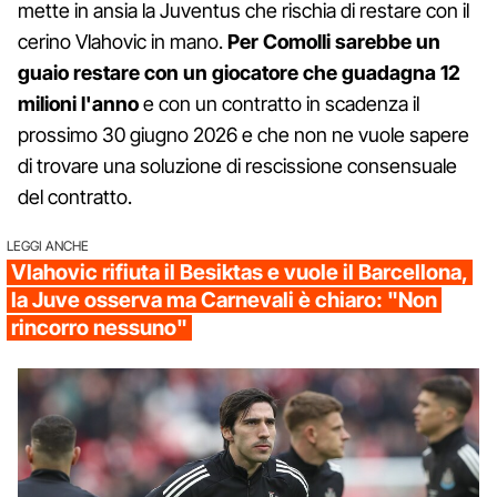
mette in ansia la Juventus che rischia di restare con il
cerino Vlahovic in mano.
Per Comolli sarebbe un
guaio restare con un giocatore che guadagna 12
milioni l'anno
e con un contratto in scadenza il
prossimo 30 giugno 2026 e che non ne vuole sapere
di trovare una soluzione di rescissione consensuale
del contratto.
LEGGI ANCHE
Vlahovic rifiuta il Besiktas e vuole il Barcellona,
la Juve osserva ma Carnevali è chiaro: "Non
rincorro nessuno"