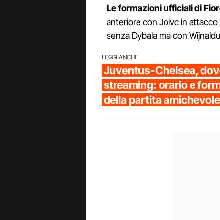
Le formazioni ufficiali di F
anteriore con Joivc in attacco
senza Dybala ma con Wijnaldum 
LEGGI ANCHE
Juventus-Chelsea, dove
streaming: orario e forma
della partita amichevole