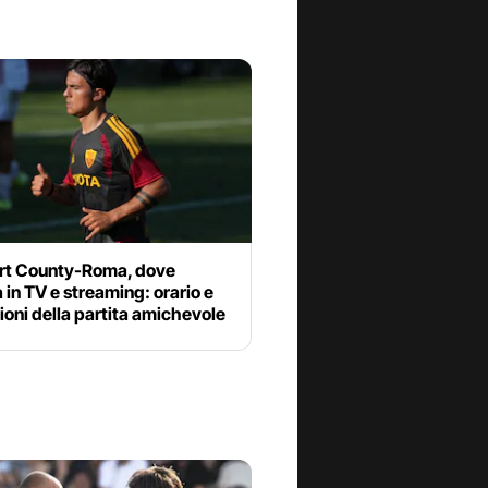
t County-Roma, dove
 in TV e streaming: orario e
oni della partita amichevole