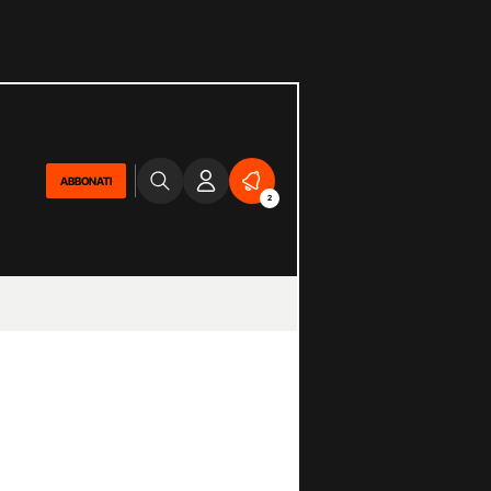
ABBONATI
2