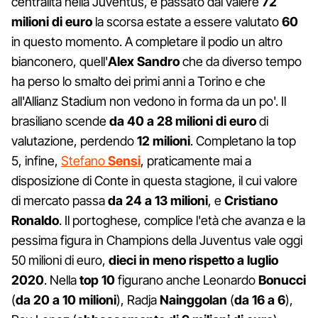
centralità nella Juventus, è passato dal valere
72
milioni di euro
la scorsa estate a essere valutato
60
in questo momento. A completare il podio un altro
bianconero, quell'
Alex Sandro
che da diverso tempo
ha perso lo smalto dei primi anni a Torino e che
all'Allianz Stadium non vedono in forma da un po'. Il
brasiliano scende
da 40 a 28 milioni di euro
di
valutazione, perdendo
12 milioni
. Completano la top
5, infine,
Stefano
Sensi
, praticamente mai a
disposizione di Conte in questa stagione, il cui valore
di mercato passa
da 24 a 13 milioni
, e
Cristiano
Ronaldo
. Il portoghese, complice l'età che avanza e la
pessima figura in Champions della Juventus vale oggi
50 milioni di euro,
dieci in meno rispetto a luglio
2020
. Nella
top 10
figurano anche Leonardo
Bonucci
(
da 20 a 10 milioni
), Radja
Nainggolan
(
da 16 a 6
),