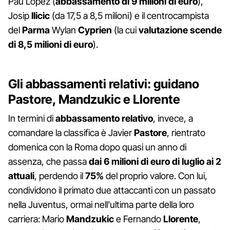
Pau Lopez (
abbassamento di 9 milioni di euro
),
Josip
Ilicic
(da 17,5 a 8,5 milioni) e il centrocampista
del
Parma
Wylan
Cyprien
(la cui
valutazione scende
di 8,5 milioni di euro
).
Gli abbassamenti relativi: guidano
Pastore, Mandzukic e Llorente
In termini di
abbassamento relativo
, invece, a
comandare la classifica è Javier
Pastore
, rientrato
domenica con la Roma dopo quasi un anno di
assenza, che passa
dai 6 milioni di euro di luglio ai 2
attuali
, perdendo il
75%
del proprio valore. Con lui,
condividono il primato due attaccanti con un passato
nella Juventus, ormai nell'ultima parte della loro
carriera: Mario
Mandzukic
e Fernando
Llorente
,