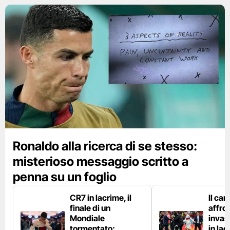
Ronaldo alla ricerca di se stesso:
misterioso messaggio scritto a
penna su un foglio
CR7 in lacrime, il
Il ca
finale di un
affro
Mondiale
invas
tormentato:
in lac