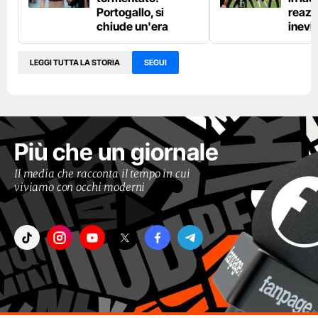
Portogallo, si
reazi
chiude un'era
inevit
LEGGI TUTTA LA STORIA
SEGUI
Più che un giornale
Il media che racconta il tempo in cui
viviamo con occhi moderni