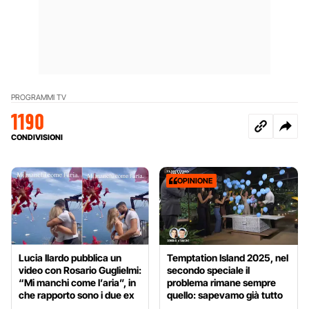
PROGRAMMI TV
1190
CONDIVISIONI
OPINIONE
Lucia Ilardo pubblica un
Temptation Island 2025, nel
video con Rosario Guglielmi:
secondo speciale il
“Mi manchi come l’aria”, in
problema rimane sempre
che rapporto sono i due ex
quello: sapevamo già tutto