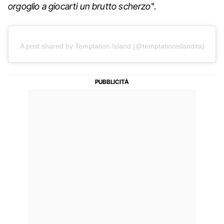
orgoglio a giocarti un brutto scherzo
".
A post shared by Temptation Island (@temptationislandita)