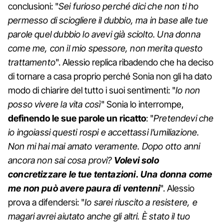
conclusioni: "
Sei furioso perché dici che non ti ho
permesso di sciogliere il dubbio, ma in base alle tue
parole quel dubbio lo avevi già sciolto. Una donna
come me, con il mio spessore, non merita questo
trattamento
". Alessio replica ribadendo che ha deciso
di tornare a casa proprio perché Sonia non gli ha dato
modo di chiarire del tutto i suoi sentimenti: "
Io non
posso vivere la vita così
" Sonia lo interrompe,
definendo le sue parole un ricatto
: "
Pretendevi che
io ingoiassi questi rospi e accettassi l’umiliazione.
Non mi hai mai amato veramente. Dopo otto anni
ancora non sai cosa provi?
Volevi solo
concretizzare le tue tentazioni. Una donna come
me non può avere paura di ventenni
". Alessio
prova a difendersi: "
Io sarei riuscito a resistere, e
magari avrei aiutato anche gli altri. È stato il tuo