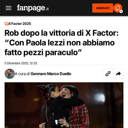
ABBONATI
2
X Factor 2025
Rob dopo la vittoria di X Factor:
“Con Paola Iezzi non abbiamo
fatto pezzi paraculo”
5 Dicembre 2025
12:33
,
A cura di
Gennaro Marco Duello