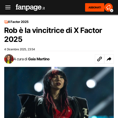
ABBONATI
2
X Factor 2025
Rob è la vincitrice di X Factor
2025
4 Dicembre 2025
23:54
,
A cura di
Gaia Martino