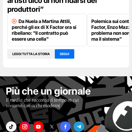
artisti dico di non fidarsi dei
produttori”
Da Nuela a Martina Attili,
Polemica sui contra
perché gli ex di X Factor ora si
Factor, Enzo Mazza 
ribellano: "Il contratto può
problema non sono 
essere una cella"
ma il sistema"
LEGGI TUTTA LA STORIA
SEGUI
Più che un giornale
Il media che racconta il tempo in cui
viviamo con occhi moderni