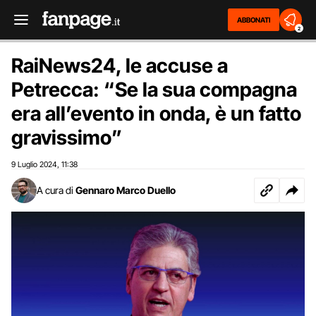
ABBONATI
2
RaiNews24, le accuse a
Petrecca: “Se la sua compagna
era all’evento in onda, è un fatto
gravissimo”
9 Luglio 2024
11:38
,
A cura di
Gennaro Marco Duello