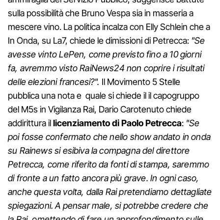
sulla possibilità che Bruno Vespa sia in masseria a
mescere vino. La politica incalza con Elly Schlein che a
In Onda, su La7, chiede le dimissioni di Petrecca:
"Se
avesse vinto LePen, come previsto fino a 10 giorni
fa, avremmo visto RaiNews24 non coprire i risultati
delle elezioni francesi?".
Il Movimento 5 Stelle
pubblica una nota e quale si chiede il il capogruppo
del M5s in Vigilanza Rai, Dario Carotenuto chiede
addirittura il
licenziamento di Paolo Petrecca
:
"Se
poi fosse confermato che nello show andato in onda
su Rainews si esibiva la compagna del direttore
Petrecca, come riferito da fonti di stampa, saremmo
di fronte a un fatto ancora più grave. In ogni caso,
anche questa volta, dalla Rai pretendiamo dettagliate
spiegazioni. A pensar male, si potrebbe credere che
la Rai, omettendo di fare un approfondimento sulle