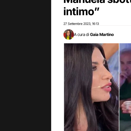
intimo”
27 Settembre 2023
16:13
,
A cura di
Gaia Martino