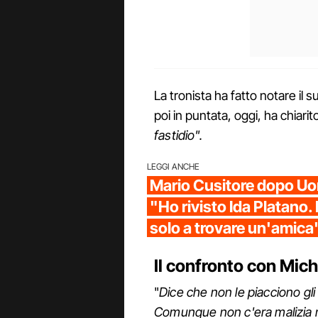
La tronista ha fatto notare il 
poi in puntata, oggi, ha chiarit
fastidio".
LEGGI ANCHE
Mario Cusitore dopo Uo
"Ho rivisto Ida Platano.
solo a trovare un'amica
Il confronto con Mic
"
Dice che non le piacciono gli 
Comunque non c'era malizia ne