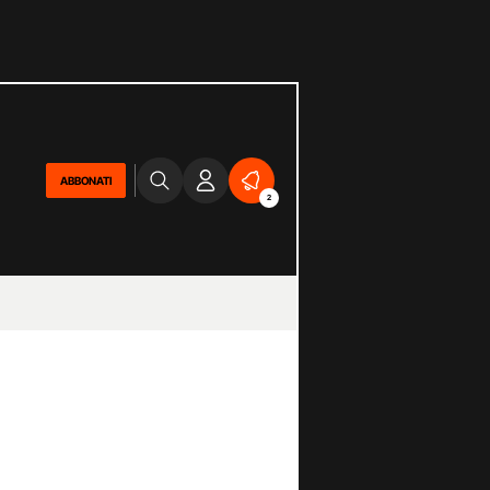
ABBONATI
2