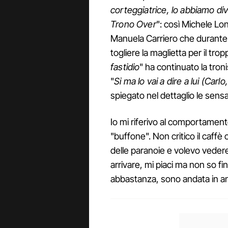
corteggiatrice, lo abbiamo div
Trono Over
": così Michele L
Manuela Carriero che durante 
togliere la maglietta per il trop
fastidio
" ha continuato la tron
"
Si ma lo vai a dire a lui (Carlo
spiegato nel dettaglio le sens
Io mi riferivo al comportamen
"buffone". Non critico il caffè
delle paranoie e volevo vedere
arrivare, mi piaci ma non so fi
abbastanza, sono andata in an