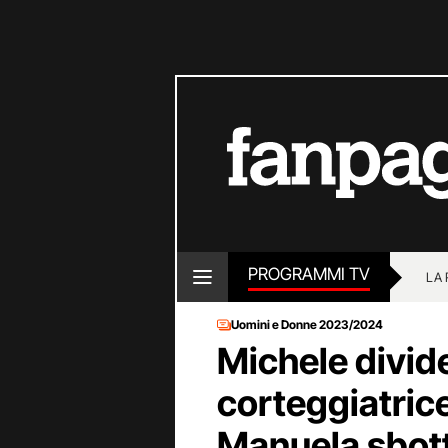
PROGRAMMI TV
LA
Uomini e Donne 2023/2024
Michele divide
corteggiatric
Manuela sbott