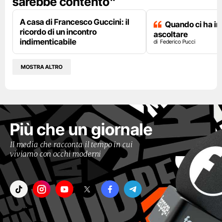
sarebbe contento"
A casa di Francesco Guccini: il
Quando ci ha i
ricordo di un incontro
ascoltare
indimenticabile
Federico Pucci
MOSTRA ALTRO
Più che un giornale
Il media che racconta il tempo in cui
viviamo con occhi moderni