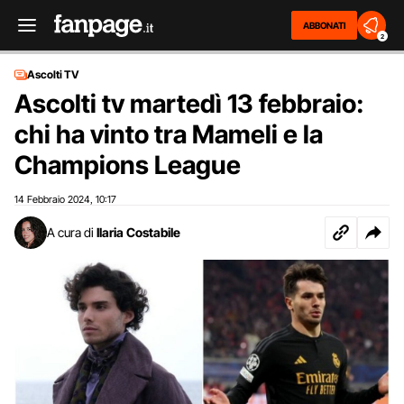
ABBONATI
2
Ascolti TV
Ascolti tv martedì 13 febbraio:
chi ha vinto tra Mameli e la
Champions League
14 Febbraio 2024
10:17
,
A cura di
Ilaria Costabile