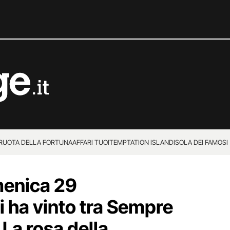
 RUOTA DELLA FORTUNA
AFFARI TUOI
TEMPTATION ISLAND
ISOLA DEI FAMOSI
menica 29
i ha vinto tra Sempre
 La rosa della