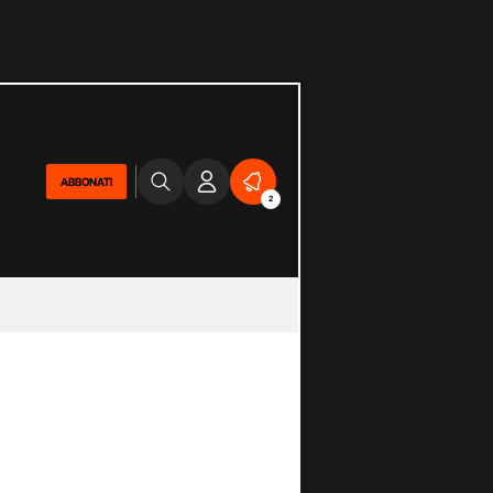
ABBONATI
2