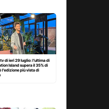
tv di ieri 29 luglio: l’ultima di
ion Island supera il 35% di
è l’edizione più vista di
e