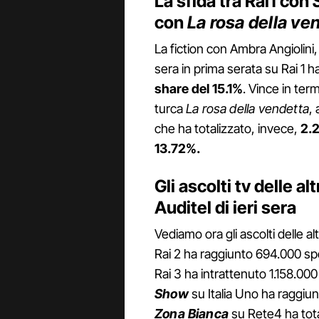
La sfida tra Rai1 con
con
La rosa della ve
La fiction con Ambra Angiolini
sera in prima serata su Rai 1 
share del 15.1%
. Vince in term
turca
La rosa della vendetta
,
che ha totalizzato, invece,
2.2
13.72%.
Gli ascolti tv delle alt
Auditel di ieri sera
Vediamo ora gli ascolti delle alt
Rai 2 ha raggiunto 694.000 spe
Rai 3 ha intrattenuto 1.158.000
Show
su Italia Uno ha raggiun
Zona Bianca
su Rete4 ha tota