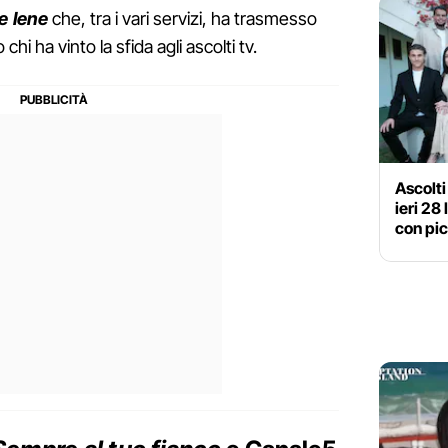
e Iene
che, tra i vari servizi, ha trasmesso
 chi ha vinto la sfida agli ascolti tv.
Ascolti
ieri 28
con pic