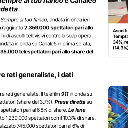
Sempre al tuo fianco
e Canale5
ndetta
,
Sempre al tuo fianco
, andata in onda ieri
ha raggiunto
2.359.000 spettatori pari allo
Ascolti 
ini di ascolti televisivi contro la soap opera
Temptat
34%, r
 andata in onda su Canale5 in prima serata,
(14.3%
35.000 telespettatori pari allo share del
re reti generaliste, i dati
re reti generaliste. Il telefilm
911
in onda su
ttatori (share del 3.7%).
Presa diretta
su
 spettatori pari al 6.8% di share.
Le Iene
to 1.239.000 spettatori con il 10.3% di share.
lizzato 745.000 spettatori pari al 6% di