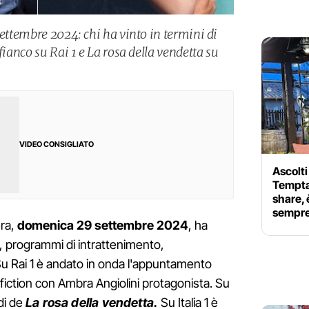
settembre 2024: chi ha vinto in termini di
fianco su Rai 1 e La rosa della vendetta su
VIDEO CONSIGLIATO
Ascolti 
Temptat
share, 
sempr
era,
domenica 29 settembre 2024
, ha
on, programmi di intrattenimento,
Su Rai 1 è andato in onda l'appuntamento
a fiction con Ambra Angiolini protagonista. Su
di de
La rosa della vendetta.
Su Italia 1 è