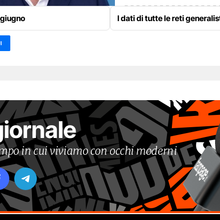
 giugno
I dati di tutte le reti generali
I
giornale
tempo in cui viviamo con occhi moderni