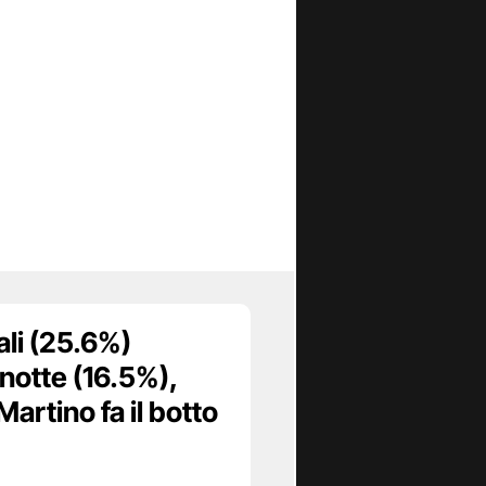
li (25.6%)
notte (16.5%),
artino fa il botto