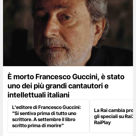
È morto Francesco Guccini, è stato
uno dei più grandi cantautori e
intellettuali italiani
L'editore di Francesco Guccini:
La Rai cambia pr
"Si sentiva prima di tutto uno
gli speciali su Rai3
scrittore. A settembre il libro
RaiPlay
scritto prima di morire"