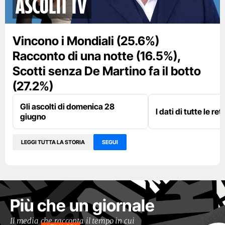
Ascolti TV
Vincono i Mondiali (25.6%)
Racconto di una notte (16.5%),
Scotti senza De Martino fa il botto
(27.2%)
Gli ascolti di domenica 28
I dati di tutte le re
giugno
LEGGI TUTTA LA STORIA
SEGUI
Più che un giornale
Il media che racconta il tempo in cui