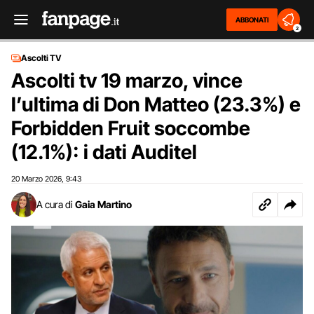
ABBONATI
2
Ascolti TV
Ascolti tv 19 marzo, vince
l’ultima di Don Matteo (23.3%) e
Forbidden Fruit soccombe
(12.1%): i dati Auditel
20 Marzo 2026
9:43
,
A cura di
Gaia Martino