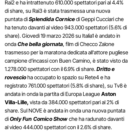
Rai2 e ha intrattenuto 610.000 spettatori pari al 4.4%
di share, su Rai3 è stata trasmessa una nuova
puntata di
Splendida Cornice
di Geppi Cucciari che
ha tenuto davanti al video 943.000 spettatori (5.6% di
share). Giovedì 19 marzo 2026 su Italia1 è andato in
onda
Che bella giornata
, film di Checco Zalone
trasmesso per la maratona dedicata all'attore pugliese
campione d'incassi con Buen Camino, è stato visto da
1.278.000 spettatori con il 6.9% di share.
Dritto e
rovescio
ha occupato lo spazio su Rete4 e ha
registrato 761.000 spettatori (5.8% di share), su Tv8 è
andata in onda la partita di Europa League
Aston
Villa-Lille,
vista da 384.000 spettatori pari al 2% di
share. Sul NOVE è andata in onda una nuova puntata
di
Only Fun Comico Show
che ha radunato davanti
al video 444.000 spettatori con il 2.6% di share.