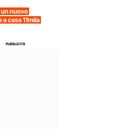
a un nuovo
 a casa 11mila