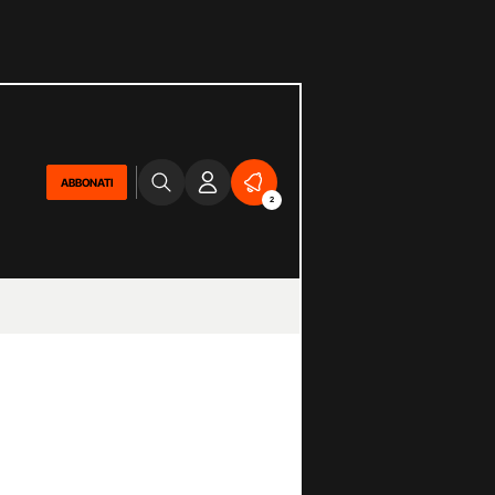
ABBONATI
2