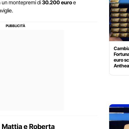
n un montepremi di
30.200 euro
e
viglie.
Cambia 
Fortuna
euro s
Anthe
, Mattia e Roberta