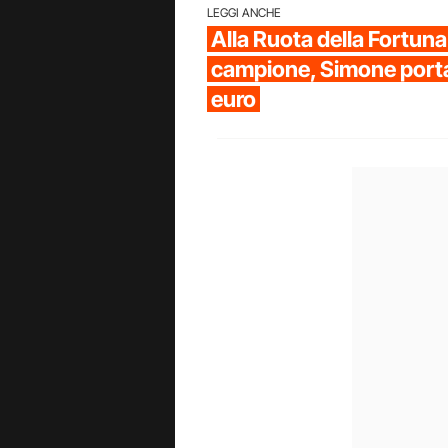
LEGGI ANCHE
Alla Ruota della Fortun
campione, Simone porta
euro