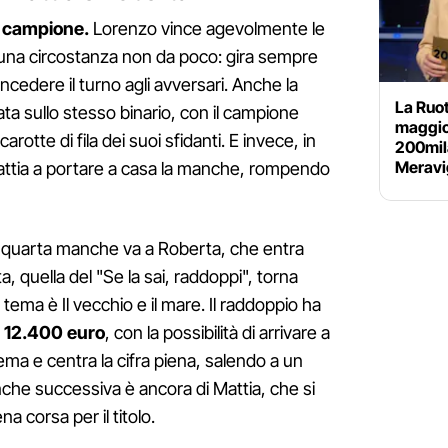
l campione.
Lorenzo vince agevolmente le
na circostanza non da poco: gira sempre
cedere il turno agli avversari. Anche la
La Ruot
a sullo stesso binario, con il campione
maggio
arotte di fila dei suoi sfidanti. E invece, in
200mila
Meravi
ttia a portare a casa la manche, rompendo
 La quarta manche va a Roberta, che entra
a, quella del "Se la sai, raddoppi", torna
 tema è Il vecchio e il mare. Il raddoppio ha
a
12.400 euro
, con la possibilità di arrivare a
ema e centra la cifra piena, salendo a un
che successiva è ancora di Mattia, che si
na corsa per il titolo.