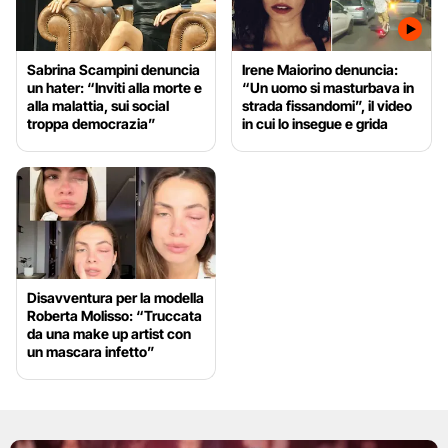
Sabrina Scampini denuncia
Irene Maiorino denuncia:
un hater: “Inviti alla morte e
“Un uomo si masturbava in
alla malattia, sui social
strada fissandomi”, il video
troppa democrazia”
in cui lo insegue e grida
Disavventura per la modella
Roberta Molisso: “Truccata
da una make up artist con
un mascara infetto”