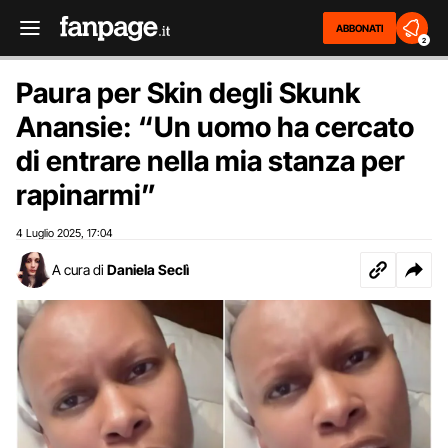
ABBONATI
2
Paura per Skin degli Skunk
Anansie: “Un uomo ha cercato
di entrare nella mia stanza per
rapinarmi”
4 Luglio 2025
17:04
,
A cura di
Daniela Seclì