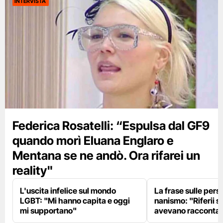
INTERVISTA
Federica Rosatelli: “Espulsa dal GF9
quando morì Eluana Englaro e
Mentana se ne andò. Ora rifarei un
reality"
L'uscita infelice sul mondo
La frase sulle pers
LGBT: "Mi hanno capita e oggi
nanismo: "Riferii s
mi supportano"
avevano racconta