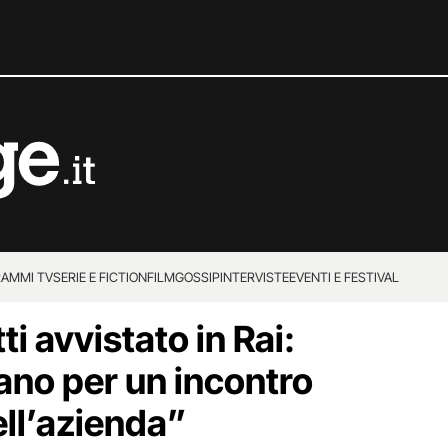
AMMI TV
SERIE E FICTION
FILM
GOSSIP
INTERVISTE
EVENTI E FESTIVAL
i avvistato in Rai:
ano per un incontro
dell’azienda”