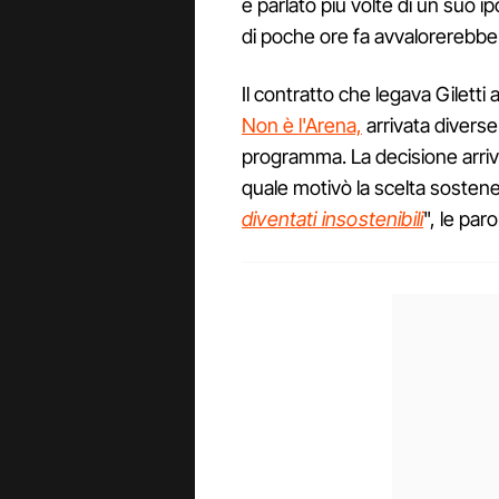
è parlato più volte di un suo ip
di poche ore fa avvalorerebbe 
Il contratto che legava Giletti
Non è l'Arena,
arrivata diverse
programma. La decisione arrivò
quale motivò la scelta sosten
diventati insostenibili
", le paro