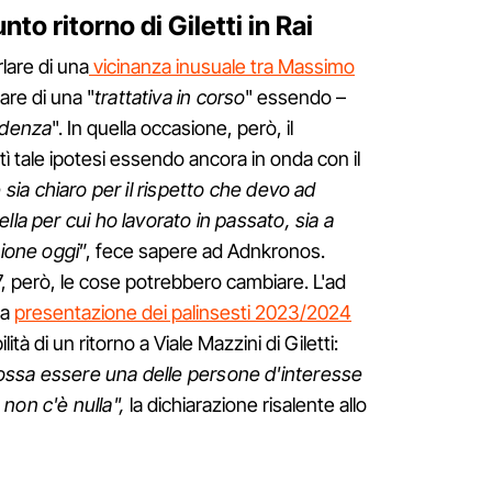
nto ritorno di Giletti in Rai
rlare di una
vicinanza inusuale tra Massimo
are di una "
trattativa in corso
" essendo –
adenza
". In quella occasione, però, il
ì tale ipotesi essendo ancora in onda con il
 sia chiaro per il rispetto che devo ad
lla per cui ho lavorato in passato, sia a
zione oggi
”, fece sapere ad Adnkronos.
, però, le cose potrebbero cambiare. L'ad
la
presentazione dei palinsesti 2023/2024
ità di un ritorno a Viale Mazzini di Giletti:
ossa essere una delle persone d'interesse
non c'è nulla",
la dichiarazione risalente allo