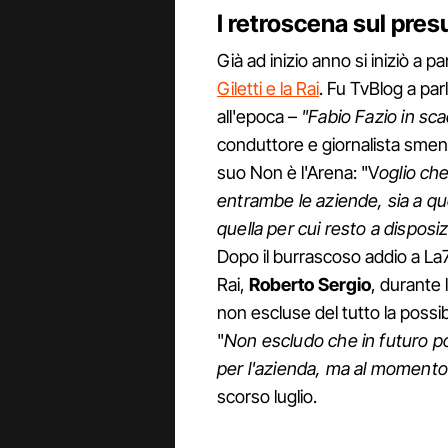
I retroscena sul presu
Già ad inizio anno si iniziò a pa
Giletti e la Rai
. Fu TvBlog a parl
all'epoca –
"Fabio Fazio in sc
conduttore e giornalista sment
suo Non è l'Arena: "V
oglio che
entrambe le aziende, sia a que
quella per cui resto a disposi
Dopo il burrascoso addio a La7
Rai,
Roberto Sergio
, durante 
non escluse del tutto la possibil
"
Non escludo che in futuro p
per l'azienda, ma al momento 
scorso luglio.