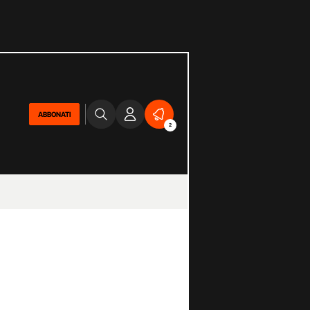
ABBONATI
2