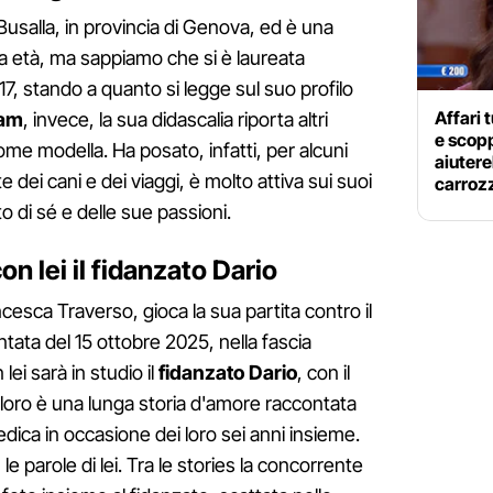
usalla, in provincia di Genova, ed è una
ua età, ma sappiamo che si è laureata
17, stando a quanto si legge sul suo profilo
Affari 
ram
, invece, la sua didascalia riporta altri
e scopp
ome modella. Ha posato, infatti, per alcuni
aiuter
dei cani e dei viaggi, è molto attiva sui suoi
carroz
o di sé e delle sue passioni.
on lei il fidanzato Dario
ncesca Traverso, gioca la sua partita contro il
ntata del 15 ottobre 2025, nella fascia
lei sarà in studio il
fidanzato Dario
, con il
 loro è una lunga storia d'amore raccontata
dedica in occasione dei loro sei anni insieme.
, le parole di lei. Tra le stories la concorrente