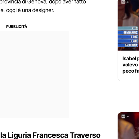
n provincia di Genova, dopo aver fatto
ea, oggi è una designer.
Isabel 
volevo 
poco fa
lla Liguria Francesca Traverso