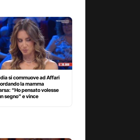
idia si commuove ad Affari
icordando la mamma
rsa: “Ho pensato volesse
un segno” e vince