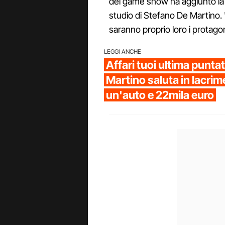
del game show ha aggiunto la f
studio di Stefano De Martino. 
saranno proprio loro i protagon
LEGGI ANCHE
Affari tuoi ultima punta
Martino saluta in lacrime
un'auto e 22mila euro