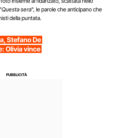
oto insieme al fidanzato, scattata nello
"
Questa sera
", le parole che anticipano che
isti della puntata.
ta, Stefano De
: Olivia vince