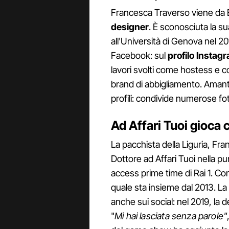
Francesca Traverso viene da B
designer
. È sconosciuta la s
all'Università di Genova nel 20
Facebook: sul
profilo Instag
lavori svolti come hostess e c
brand di abbigliamento. Amante 
profili: condivide numerose fot
Ad Affari Tuoi gioca c
La pacchista della Liguria, Fra
Dottore ad Affari Tuoi nella pu
access prime time di Rai 1. Con 
quale sta insieme dal 2013. La
anche sui social: nel 2019, la 
"
Mi hai lasciata senza parole"