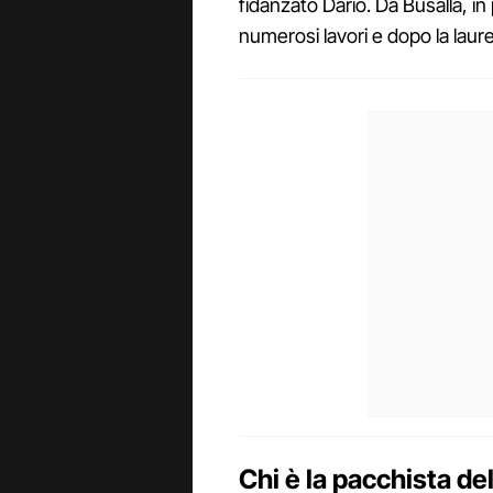
fidanzato Dario. Da Busalla, i
numerosi lavori e dopo la laur
Chi è la pacchista de