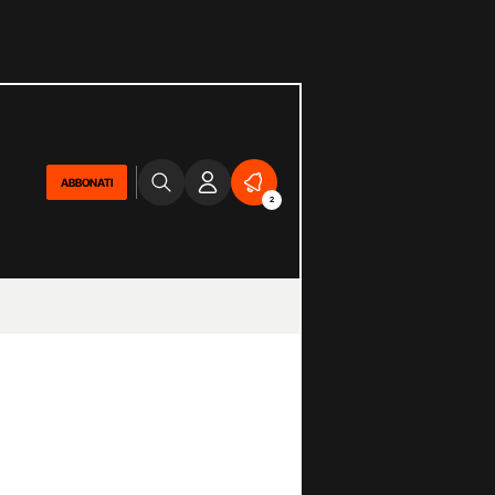
ABBONATI
2