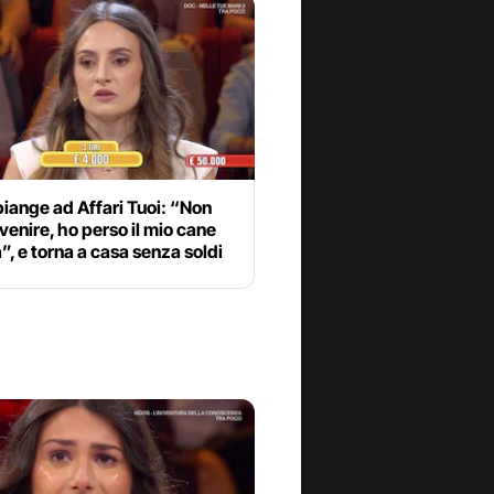
piange ad Affari Tuoi: “Non
venire, ho perso il mio cane
”, e torna a casa senza soldi