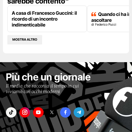
sarebbe contento"
A casa di Francesco Guccini: il
Quando ci ha i
ricordo di un incontro
ascoltare
indimenticabile
Federico Pucci
MOSTRA ALTRO
Più che un giornale
Il media che racconta il tempo in cui
viviamo con occhi moderni