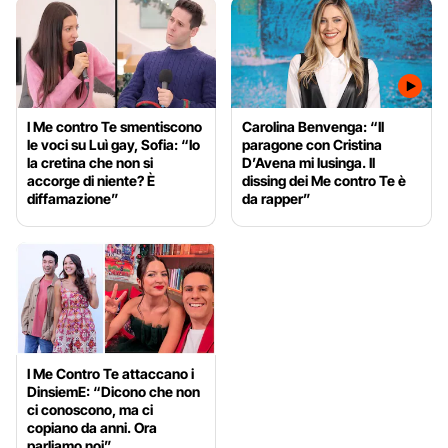
I Me contro Te smentiscono
Carolina Benvenga: “Il
le voci su Luì gay, Sofia: “Io
paragone con Cristina
la cretina che non si
D’Avena mi lusinga. Il
accorge di niente? È
dissing dei Me contro Te è
diffamazione”
da rapper”
I Me Contro Te attaccano i
DinsiemE: “Dicono che non
ci conoscono, ma ci
copiano da anni. Ora
parliamo noi”