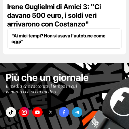
Irene Guglielmi di Amici 3: "Ci
davano 500 euro, i soldi veri
arrivarono con Costanzo"
"Ai miei tempi? Non si usava l'autotune come
oggi"
Più che un giornale
Il media che racconta il tempo in cui
viviamo con occhi moderni