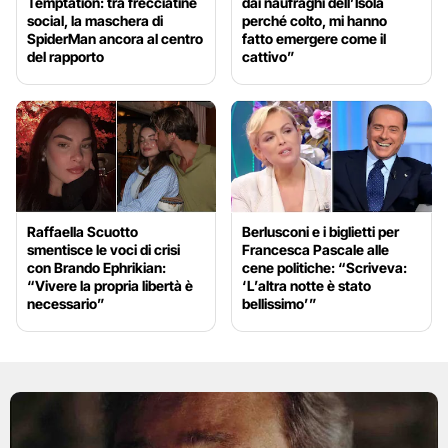
Temptation: tra frecciatine
dai naufraghi dell’Isola
social, la maschera di
perché colto, mi hanno
SpiderMan ancora al centro
fatto emergere come il
del rapporto
cattivo”
Raffaella Scuotto
Berlusconi e i biglietti per
smentisce le voci di crisi
Francesca Pascale alle
con Brando Ephrikian:
cene politiche: “Scriveva:
“Vivere la propria libertà è
‘L’altra notte è stato
necessario”
bellissimo’”