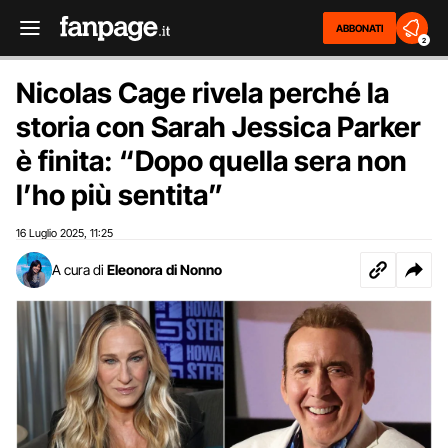
ABBONATI
2
Nicolas Cage rivela perché la
storia con Sarah Jessica Parker
è finita: “Dopo quella sera non
l’ho più sentita”
16 Luglio 2025
11:25
,
A cura di
Eleonora di Nonno