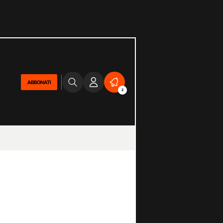
ABBONATI
2