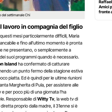
Raffae
Amici p
fronte 
oto del settimanale Chi
 lavoro in compagnia del figlio
esti mesi particolarmente difficili, Maria
stancabile e fino all'ultimo momento è pronta
 se ne presentano, o semplicemente a
e dei suoi programmi quando è necessario.
n Island
ha confermato di catturare
enendo un punto fermo della stagione estiva
oco piatta. Ed è quindi per le ultime riunioni
anta Margherita di Pula, per assistere alle
 e per poco più di una giornata l'ha
iele. Responsabile di
Witty Tv
, la web tv di
diretta proprio dalla madre, il 31enne si è