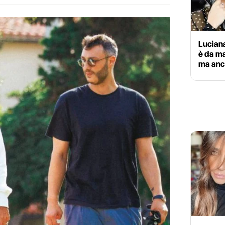
Luciana
è da ma
ma anc