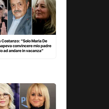
a Costanzo: “Solo Maria De
 sapeva convincere mio padre
io ad andare in vacanza”