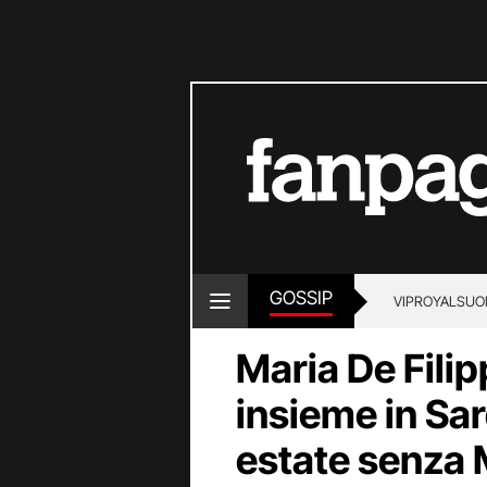
GOSSIP
VIP
ROYALS
UO
Maria De Filipp
insieme in Sa
estate senza 