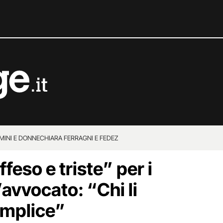
MINI E DONNE
CHIARA FERRAGNI E FEDEZ
feso e triste” per i
’avvocato: “Chi li
omplice”