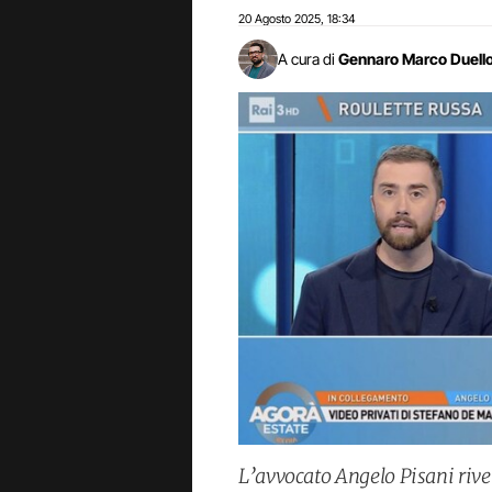
20 Agosto 2025
18:34
,
A cura di
Gennaro Marco Duell
L’avvocato Angelo Pisani rive