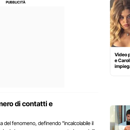
Video p
e Caroli
impiega
mero di contatti e
ta del fenomeno, definendo "incalcolabile il