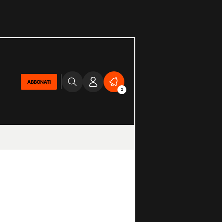
ABBONATI
2