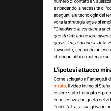
numero di contatti e visualiz
e ribadendo la necessità di "c
adeguati alla tecnologia del te
volta la strategia legale si ampl
"Chiediamo la condanna anche 
questi dati: anche loro diventa
gravissimi, ai danni sia della vi
l'avvocato, segnando un'escala
chiunque abbia il materiale sui 
L'ipotesi attacco mir
Come spiegato a Fanpage.it da 
mirato
. Il video intimo di Ste
essere stato trafugato di prop
conoscenza che quello nel vid
Tuoi e l'altra, la sua giovan