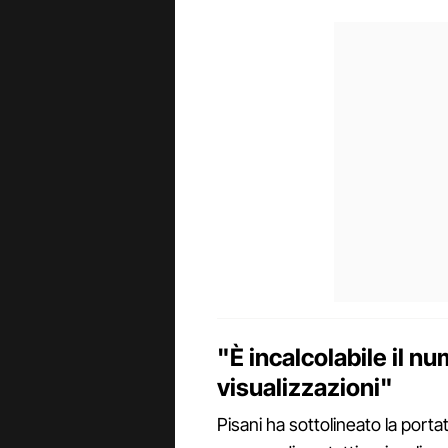
"È incalcolabile il nu
visualizzazioni"
Pisani ha sottolineato la porta