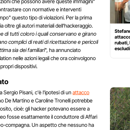
zazioni che possono avere queste immagini"
ontrastare con normative e interventi
mpo" questo tipo di violazioni. Per la prima
ia oltre gli autori materiali dell'hackeraggio.
Stefano
di tutti coloro i quali conservano e girano
attacco
no complici di reati di ricettazione e pericoli
rubati,
esclud
ttima sia dei familiari
", ha annunciato
tion nelle azioni legali che ora coinvolgono
propri dispositivi.
ato
Sergio Pisani, c'è l'ipotesi di un
attacco
fano De Martino e Caroline Tronelli potrebbe
osito, cioè: gli hacker potevano essere a
eo fosse esattamente il conduttore di Affari
e neo-compagna. Un aspetto che nessuno ha