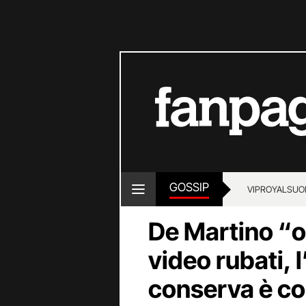
GOSSIP
VIP
ROYALS
UO
De Martino “of
video rubati, l
conserva è c