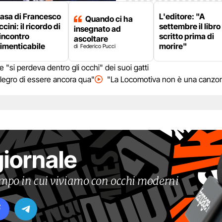
casa di Francesco
L'editore: "A
Quando ci ha
cini: il ricordo di
settembre il libro
insegnato ad
incontro
scritto prima di
ascoltare
imenticabile
morire"
Federico Pucci
"si perdeva dentro gli occhi" dei suoi gatti
llegro di essere ancora qua"
"La Locomotiva non è una canzone
giornale
tempo in cui viviamo con occhi moderni