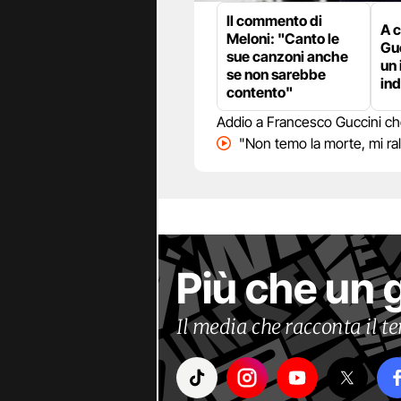
Il commento di
A 
Meloni: "Canto le
Guc
sue canzoni anche
un 
se non sarebbe
ind
contento"
Addio a Francesco Guccini che 
"Non temo la morte, mi ra
Più che un 
Il media che racconta il 