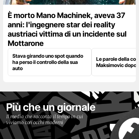
È morto Mano Machinek, aveva 37
anni: l'ingegnere star dei reality
austriaci vittima di un incidente sul
Mottarone
Stava girando uno spot quando
Le parole della c
ha perso il controllo della sua
Maksimovic dopo l
auto
Più che un giornale
Il media che racconta il tempo in cui
viviamo con occhi moderni