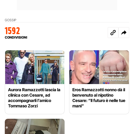
GOSSIP
1592
CONDIVISIONI
Aurora Ramazzotti lascia la
Eros Ramazzotti nonno dà il
clinica con Cesare, ad
benvenuto al nipotino
accompagnarli l’amico
Cesare: “Il futuro è nelle tue
Tommaso Zorzi
mani”