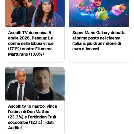
Ascolti TV domenica 5
Super Mario Galaxy debutta
aprile 2026, Pasqua: Le
al primo posto nei cinema
donne della bibbia vince
italiani: più di un milione di
(17.1%) contro Filumena
euro d’incassi
Marturano (13.8%)
Ascolti tv 19 marzo, vince
l’ultima di Don Matteo
(23.3%) e Forbidden Fruit
soccombe (12.1%): i dati
Auditel