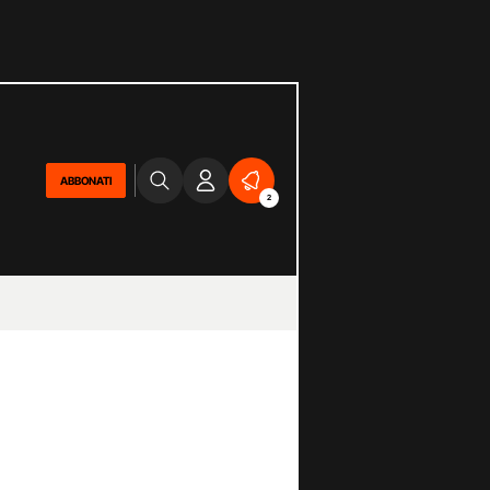
ABBONATI
2