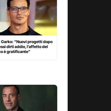
 Garko: “Nuovi progetti dopo
ssi dirti addio, l’affetto del
o è gratificante”