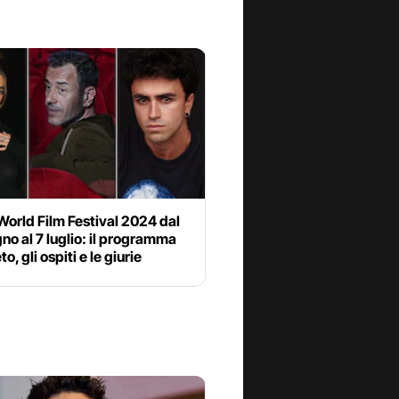
World Film Festival 2024 dal
no al 7 luglio: il programma
, gli ospiti e le giurie