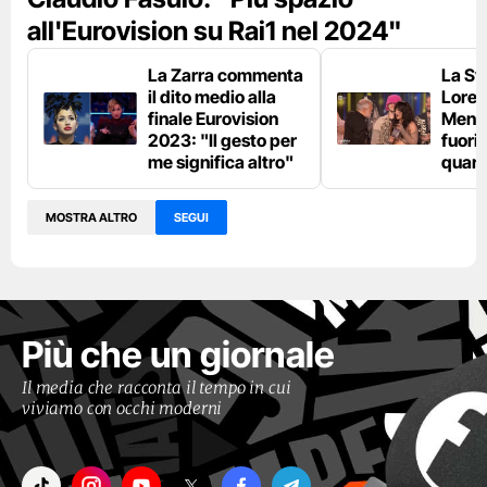
all'Eurovision su Rai1 nel 2024"
La Zarra commenta
La Sv
il dito medio alla
Loree
finale Eurovision
Mengo
2023: "Il gesto per
fuori 
me significa altro"
quart
MOSTRA ALTRO
SEGUI
Più che un giornale
Il media che racconta il tempo in cui
viviamo con occhi moderni