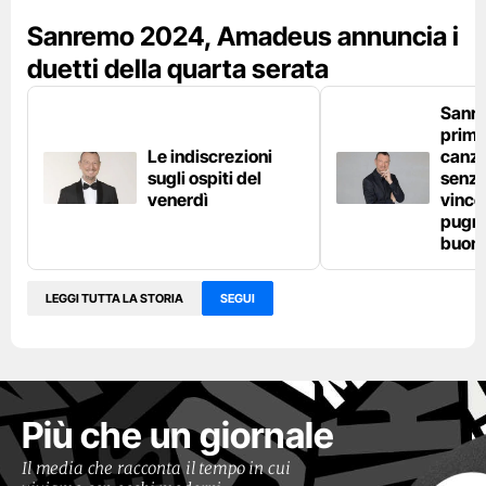
Sanremo 2024, Amadeus annuncia i
duetti della quarta serata
Sanr
primo
Le indiscrezioni
canzo
sugli ospiti del
senza
venerdì
vince
pugno
buon
LEGGI TUTTA LA STORIA
SEGUI
Più che un giornale
Il media che racconta il tempo in cui