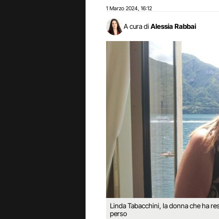
1 Marzo 2024
16:12
,
A cura di
Alessia Rabbai
Linda Tabacchini, la donna che ha resti
perso