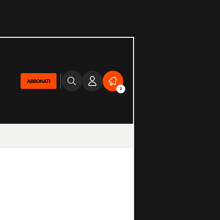
ABBONATI
2