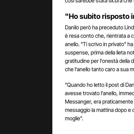
così sarebbe stata sicura che
"Ho subito risposto i
Danilo però ha preceduto Linda
è resa conto che, rientrata a 
anello. "Ti scrivo in privato" 
suspense, prima della lieta not
gratitudine per l'onestà della
che l'anello tanto caro a sua mo
"Quando ho letto il post di Dan
avesse trovato l'anello, immed
Messanger, era praticamente m
messaggio la mattina dopo e c
moglie".