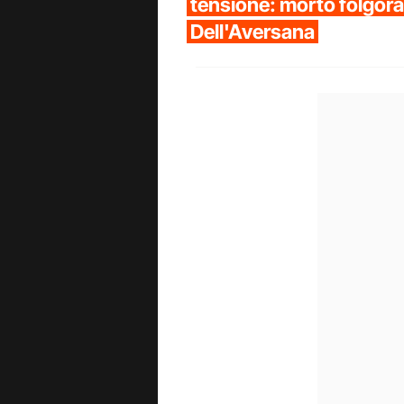
tensione: morto folgorato
Dell'Aversana