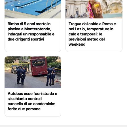
Bimbo di 5 anni morto in
Tregua dal caldo a Roma e
piscina a Monterotondo,
nel Lazio, temperature in
indagati un responsabile e
calo e temporali: le
due dirigenti sportivi
previsioni meteo del
weekend
Autobus esce fuori strada e
si schianta contro il
cancello di un condominio:
ferite due persone