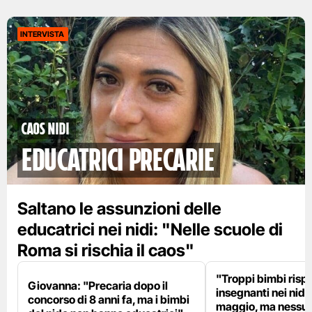
INTERVISTA
Caos nidi
educatrici precarie
Saltano le assunzioni delle
educatrici nei nidi: "Nelle scuole di
Roma si rischia il caos"
"Troppi bimbi rispe
Giovanna: "Precaria dopo il
insegnanti nei nidi?
concorso di 8 anni fa, ma i bimbi
maggio, ma nessun