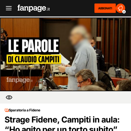
ABBONATI
2
Sparatoria a Fidene
Strage Fidene, Campiti in aula:
“Ho agito per un torto subito”.