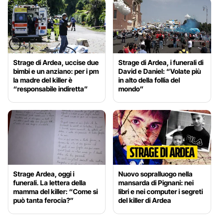
Strage di Ardea, uccise due
Strage di Ardea, i funerali di
bimbi e un anziano: per i pm
David e Daniel: “Volate più
la madre del killer è
in alto della follia del
“responsabile indiretta”
mondo”
Strage Ardea, oggi i
Nuovo sopralluogo nella
funerali. La lettera della
mansarda di Pignani: nei
mamma del killer: “Come si
libri e nei computer i segreti
può tanta ferocia?”
del killer di Ardea