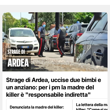
strage di
ardea
Strage di Ardea, uccise due bimbi e
un anziano: per i pm la madre del
killer è "responsabile indiretta"
La lettera della m
Denunciata la madre del killer:
killer: "Come si pu