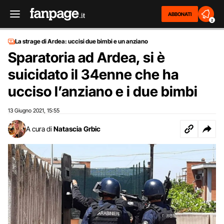
ABBONATI
2
La strage di Ardea: uccisi due bimbi e un anziano
Sparatoria ad Ardea, si è
suicidato il 34enne che ha
ucciso l’anziano e i due bimbi
13 Giugno 2021
15:55
,
A cura di
Natascia Grbic