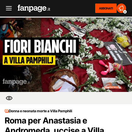
ABBONATI
2
Donna e neonata morte a Villa Pamphili
Roma per Anastasia e
Andromeda, uccise a Villa