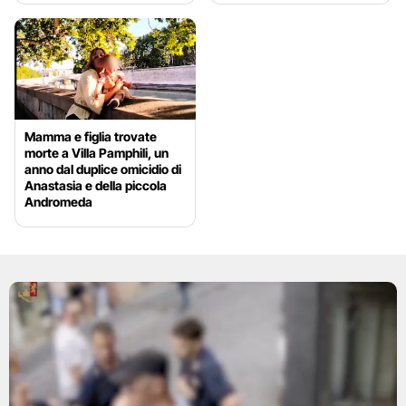
Mamma e figlia trovate
morte a Villa Pamphili, un
anno dal duplice omicidio di
Anastasia e della piccola
Andromeda