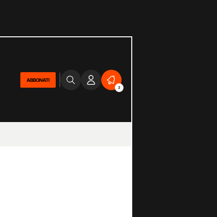
ABBONATI
2