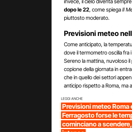
invece, il cielo diventa sempr
dopo le 22
, come spiega
Il M
piuttosto moderato.
Previsioni meteo nell
Come anticipato, la temperatu
dove il termometro oscilla fra i
Sereno la mattina, nuvoloso il 
copione della giornata in entra
che in quello dei settori appen
anticipo rispetto a Roma, ma a
LEGGI ANCHE
Previsioni meteo Roma e
Ferragosto forse le tem
cominciano a scendere,