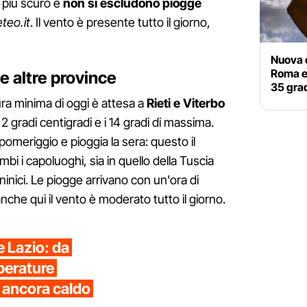
e più scuro e
non si escludono piogge
eteo.it
. Il vento è presente tutto il giorno,
Nuova o
Roma e
e altre province
35 grad
ra minima di oggi è attesa a
Rieti e Viterbo
 2 gradi centigradi e i 14 gradi di massima.
pomeriggio e pioggia la sera: questo il
mbi i capoluoghi, sia in quello della Tuscia
ninici. Le piogge arrivano con un'ora di
nche qui il vento è moderato tutto il giorno.
 Lazio: da
perature
 ancora caldo