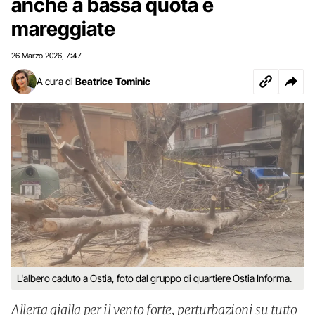
anche a bassa quota e
mareggiate
26 Marzo 2026
7:47
,
A cura di
Beatrice Tominic
L'albero caduto a Ostia, foto dal gruppo di quartiere Ostia Informa.
Allerta gialla per il vento forte, perturbazioni su tutto