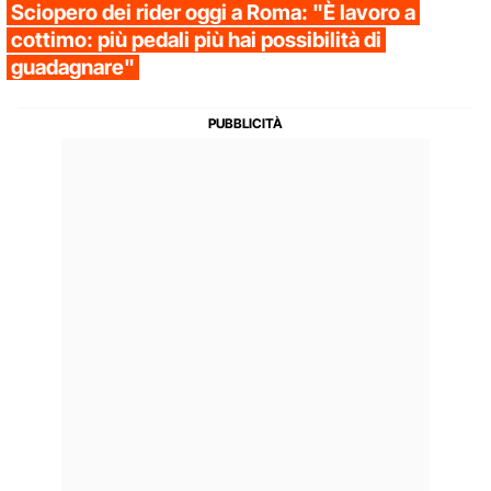
Sciopero dei rider oggi a Roma: "È lavoro a
cottimo: più pedali più hai possibilità di
guadagnare"