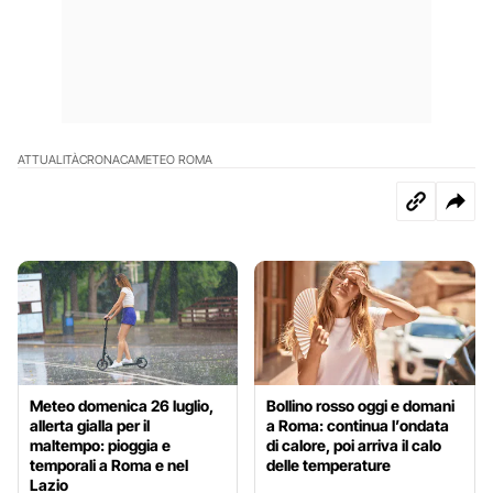
ATTUALITÀ
CRONACA
METEO ROMA
Meteo domenica 26 luglio,
Bollino rosso oggi e domani
allerta gialla per il
a Roma: continua l’ondata
maltempo: pioggia e
di calore, poi arriva il calo
temporali a Roma e nel
delle temperature
Lazio