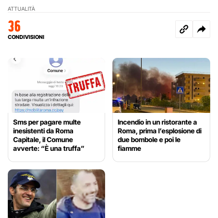
ATTUALITÀ
36
CONDIVISIONI
Sms per pagare multe
Incendio in un ristorante a
inesistenti da Roma
Roma, prima l’esplosione di
Capitale, il Comune
due bombole e poi le
avverte: “È una truffa”
fiamme