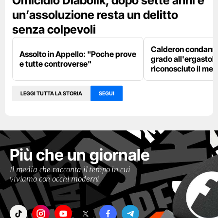
Omicidio Diabolik, dopo sette anni e
un’assoluzione resta un delitto
senza colpevoli
Calderon condanna
Assolto in Appello: "Poche prove
grado all'ergastolo
e tutte controverse"
riconosciuto il me
LEGGI TUTTA LA STORIA
SEGUI
Più che un giornale
Il media che racconta il tempo in cui
viviamo con occhi moderni