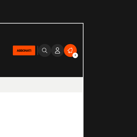
ABBONATI
2