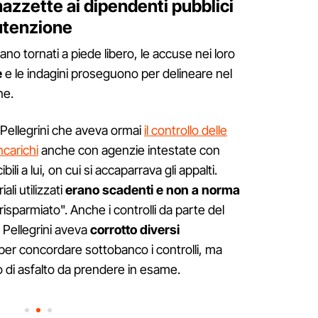
azzette ai dipendenti pubblici
nutenzione
ano tornati a piede libero, le accuse nei loro
e
e le indagini proseguono per delineare nel
ne.
 Pellegrini che aveva ormai
il controllo delle
ncarichi
anche con agenzie intestate con
i a lui, on cui si accaparrava gli appalti.
iali utilizzati
erano scadenti e non a norma
risparmiato". Anche i controlli da parte del
Pellegrini aveva
corrotto diversi
per concordare sottobanco i controlli, ma
o di asfalto da prendere in esame.