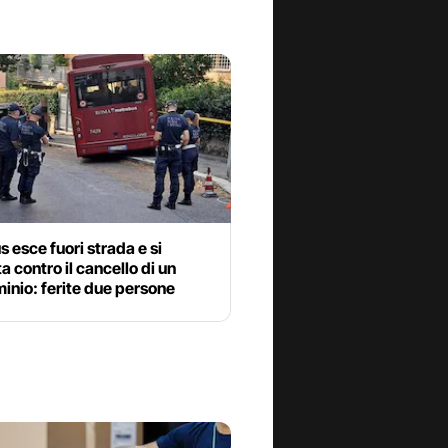
 esce fuori strada e si
a contro il cancello di un
inio: ferite due persone