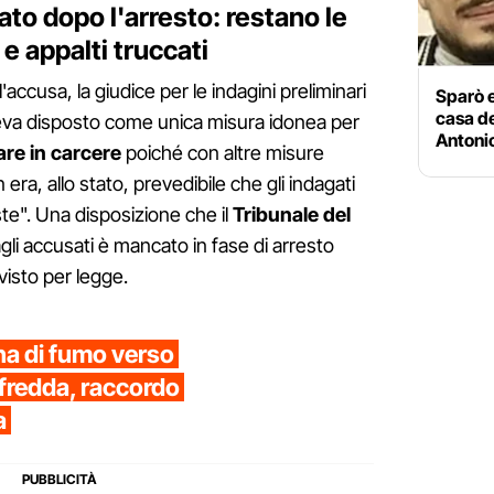
ato dopo l'arresto: restano le
e appalti truccati
accusa, la giudice per le indagini preliminari
Sparò e
casa de
veva disposto come unica misura idonea per
Antonio
are in carcere
poiché con altre misure
 era, allo stato, prevedibile che gli indagati
ste". Una disposizione che il
Tribunale del
gli accusati è mancato in fase di arresto
visto per legge.
na di fumo verso
uafredda, raccordo
a