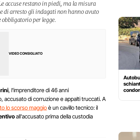
 Le accuse restano in piedi, ma la misura
se di arresto gli indagati non hanno avuto
 obbligatorio per legge.
VIDEO CONSIGLIATO
Autobus
schiant
condom
rini
, l'imprenditore di 46 anni
 accusato di corruzione e appalti truccati. A
uto lo scorso maggio
è un cavillo tecnico: il
entivo
all'accusato prima della custodia