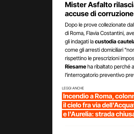
Mister Asfalto rilasci
accuse di corruzione 
Dopo le prove collezionate dall'
di Roma, Flavia Costantini, a
gli indagati la
custodia cautel
come gli arresti domiciliari "non
rispettino le prescrizioni impo
Riesame
ha ribaltato perché a
l'interrogatorio preventivo pre
LEGGI ANCHE
Incendio a Roma, colon
il cielo fra via dell'Acq
e l'Aurelia: strada chius