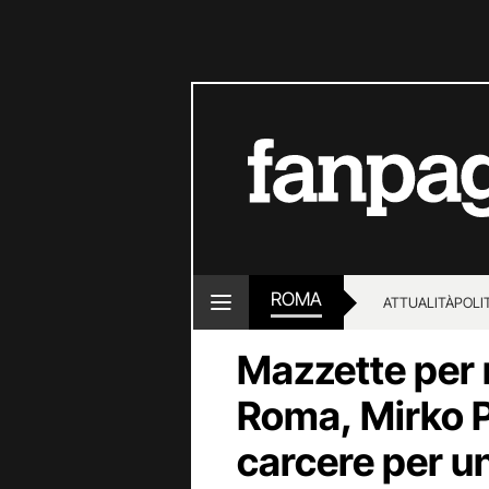
ROMA
ATTUALITÀ
POLI
Mazzette per r
Roma, Mirko P
carcere per u