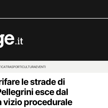
TICA
TRASPORTI
CULTURA
EVENTI
ifare le strade di
ellegrini esce dal
n vizio procedurale