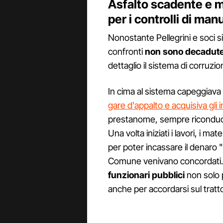
Asfalto scadente e m
per i controlli di ma
Nonostante Pellegrini e soci si
confronti
non sono decadut
dettaglio il sistema di corruzio
In cima al sistema capeggiava
gare d'appalto e acquisiva gli i
prestanome, sempre riconducibil
Una volta iniziati i lavori, i mater
per poter incassare il denaro "
Comune venivano concordati. 
funzionari pubblici
non solo 
anche per accordarsi sul tratt