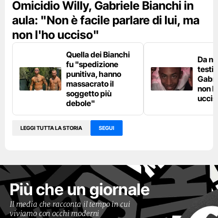
Omicidio Willy, Gabriele Bianchi in
aula: "Non è facile parlare di lui, ma
non l'ho ucciso"
Quella dei Bianchi
Da n
fu "spedizione
testi
punitiva, hanno
Gabri
massacrato il
non l
soggetto più
uccis
debole"
LEGGI TUTTA LA STORIA
SEGUI
Più che un giornale
Il media che racconta il tempo in cui
viviamo con occhi moderni