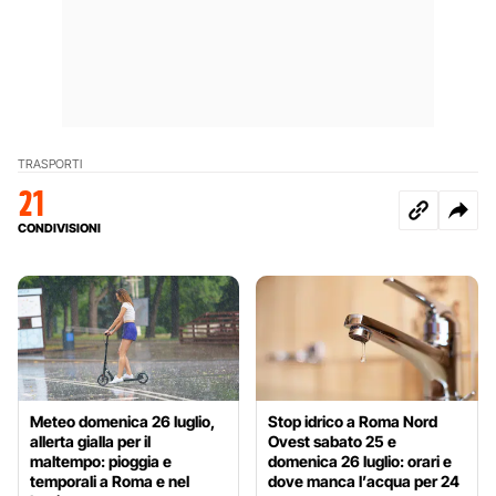
TRASPORTI
21
CONDIVISIONI
Meteo domenica 26 luglio,
Stop idrico a Roma Nord
allerta gialla per il
Ovest sabato 25 e
maltempo: pioggia e
domenica 26 luglio: orari e
temporali a Roma e nel
dove manca l’acqua per 24