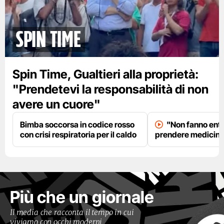
spin time
Spin Time, Gualtieri alla proprietà:
"Prendetevi la responsabilità di non
avere un cuore"
Bimba soccorsa in codice rosso
"Non fanno entr
con crisi respiratoria per il caldo
prendere medicinal
Più che un giornale
Il media che racconta il tempo in cui
viviamo con occhi moderni