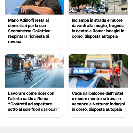
Mario Adinolfi resta ai
Inciampa in strada e muore
domiciliari per la sua
davanti alla moglie, tragedia
Scommessa Collettiva:
in centro a Roma: indagini in
respinta la richiesta di
corso, disposta autopsia
revoca
Lavorare come rider con
Cade dal balcone dell’hotel
l’allerta caldo a Roma:
e muore mentre si trova in
“Costretti ad aspettare
vacanza a Nettuno: indagini
sotto al sole fuori dai locali”
in corso, disposta autopsia