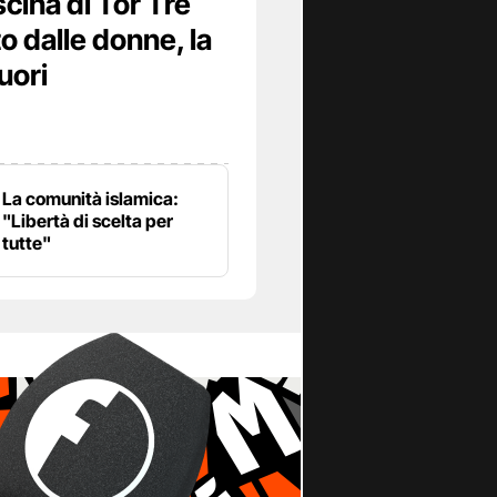
scina di Tor Tre
o dalle donne, la
uori
La comunità islamica:
"Libertà di scelta per
tutte"