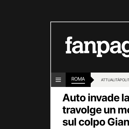
ROMA
ATTUALITÀ
POLI
Auto invade l
travolge un m
sul colpo Gi