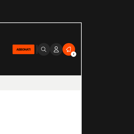
ABBONATI
2