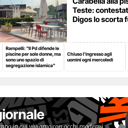
Carabella alla pi
Teste: contestat
Digos lo scorta f
Rampelli: "Il Pd difende le
piscine per sole donne, ma
Chiuso l'ingresso agli
sono uno spazio di
uomini ogni mercoledì
segregazione islamica"
giornale
tempo in cui viviamo con occhi moderni