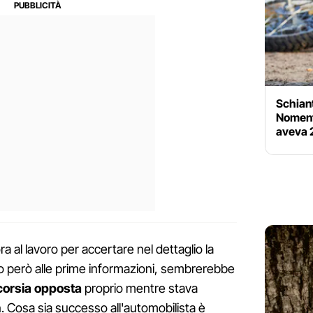
Schiant
Noment
aveva 
a al lavoro per accertare nel dettaglio la
do però alle prime informazioni, sembrerebbe
 corsia opposta
proprio mentre stava
. Cosa sia successo all'automobilista è