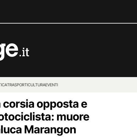
TICA
TRASPORTI
CULTURA
EVENTI
a corsia opposta e
otociclista: muore
anluca Marangon