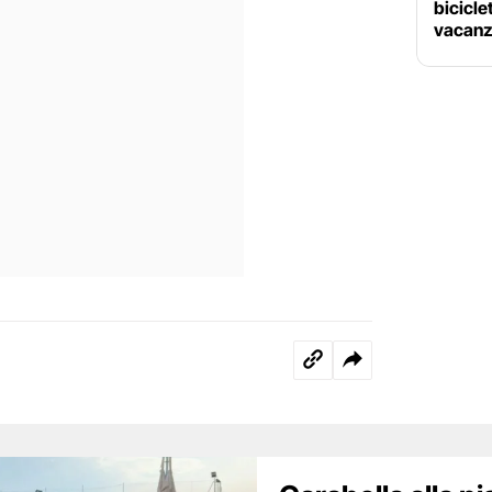
bicicle
vacanza